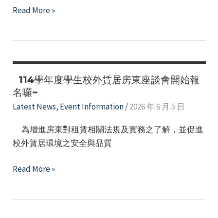
內
時
【租
Read More »
政
程
屋
部
及
防
租
登
詐
金
錄
5
補
路
不
114學年度學生校外賃居房東座談會開始報
貼
徑
驟】
名囉~
情
Latest News
,
Event Information
/
2026 年 6 月 5 日
形
調
為增進房東對租賃相關法規及實務之了解，並促進
查
校外賃居環境之安全與品質
114
Read More »
學
年
度