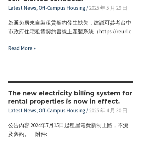
Latest News
,
Off-Campus Housing
/
2025 年 5 月 29 日
Aid
Foundation
為避免房東自製租賃契約發生缺失，建議可參考台中
to
市政府住宅租賃契約書線上產製系統（https://reurl.c
handle
matters
It
Read More »
related
is
to
recommended
housing
that
rental
landlords
dispute
use
The new electricity billing system for
resolution
the
rental properties is now in effect.
and
online
Latest News
,
Off-Campus Housing
/
2025 年 4 月 30 日
consultation
rental
services.
公告內容:2024年7月15日起租屋電費新制上路，不溯
agreement
Relevant
及舊約。 附件:
system
information