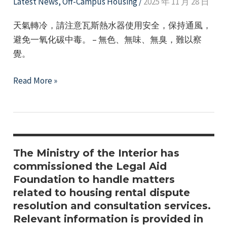
Subsidy
Latest News
,
Off-Campus Housing
/
2025 年 11 月 28 日
~
Program
天氣轉冷，請注意瓦斯熱水器使用安全，保持通風，
避免一氧化碳中毒。 – 無色、無味、無臭，難以察
覺。
Campus
Read More »
Safety
Notice
｜
Preventing
Carbon
The Ministry of the Interior has
Monoxide
commissioned the Legal Aid
Foundation to handle matters
Poisoning
related to housing rental dispute
resolution and consultation services.
Relevant information is provided in