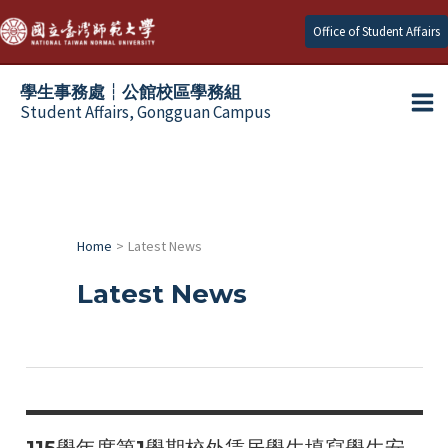
Skip
Office of Student Affairs
to
content
學生事務處┆公館校區學務組
Student Affairs, Gongguan Campus
Ma
e
Me
e
Home
Latest News
e
Latest News
e
e