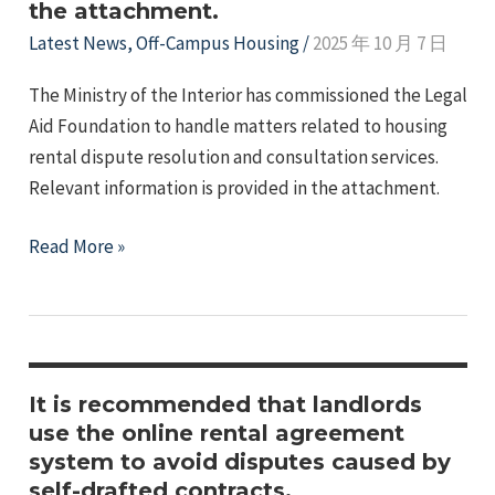
the attachment.
Latest News
,
Off-Campus Housing
/
2025 年 10 月 7 日
The Ministry of the Interior has commissioned the Legal
Aid Foundation to handle matters related to housing
rental dispute resolution and consultation services.
Relevant information is provided in the attachment.
The
Read More »
Ministry
of
the
Interior
has
It is recommended that landlords
commissioned
use the online rental agreement
system to avoid disputes caused by
the
self-drafted contracts.
Legal