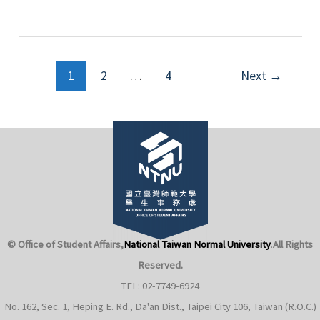
Agreements
Should
Not
Post
Be
1
2
…
4
Next
→
pagination
Taken
Lightly
—
Government-
Certified
Fair
Contracts
Offer
© Office of Student Affairs,
National Taiwan Normal University
.
All Rights
the
Reserved.
Most
TEL: 02-7749-6924
Peace
No. 162, Sec. 1, Heping E. Rd., Da'an Dist., Taipei City 106, Taiwan (R.O.C.)
of