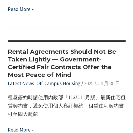
to
is
The
Read More »
avoid
provided
new
disputes
in
electricity
caused
the
billing
by
attachment.
system
self-
for
Rental Agreements Should Not Be
drafted
rental
Taken Lightly — Government-
contracts.
Certified Fair Contracts Offer the
properties
Most Peace of Mind
is
Latest News
,
Off-Campus Housing
/
2025 年 4 月 30 日
now
in
租屋簽約時請使用內政部「113年11月版」最新住宅租
effect.
賃契約書，避免使用個人私訂契約，租賃住宅契約書
可至四大超商
Rental
Read More »