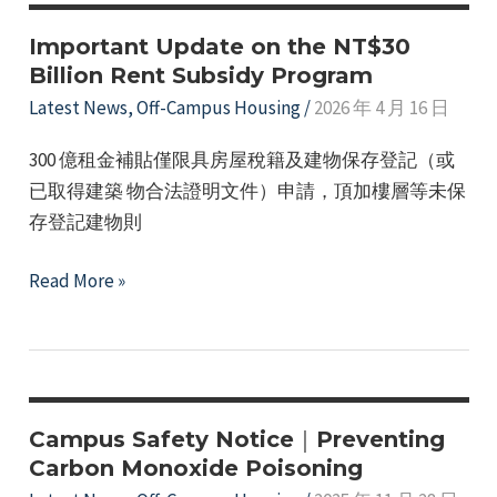
學
生
Important Update on the NT$30
校
Billion Rent Subsidy Program
外
Latest News
,
Off-Campus Housing
/
2026 年 4 月 16 日
賃
300 億租金補貼僅限具房屋稅籍及建物保存登記（或
居
已取得建築 物合法證明文件）申請，頂加樓層等未保
房
存登記建物則
東
座
Important
Read More »
談
Update
會
on
開
the
始
NT$30
報
Billion
Campus Safety Notice｜Preventing
名
Rent
Carbon Monoxide Poisoning
囉