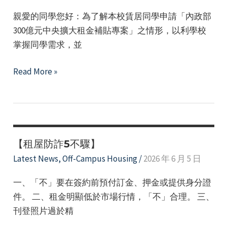
外
e
親愛的同學您好：為了解本校賃居同學申請「內政部
賃
300億元中央擴大租金補貼專案」之情形，以利學校
居
掌握同學需求，並
學
生
114
Read More »
填
學
寫
年
學
度
生
校
安
外
【租屋防詐5不驟】
全
賃
Latest News
,
Off-Campus Housing
/
2026 年 6 月 5 日
自
居
主
一、「不」要在簽約前預付訂金、押金或提供身分證
生
檢
件。 二、租金明顯低於市場行情，「不」合理。 三、
申
核
刊登照片過於精
請
表