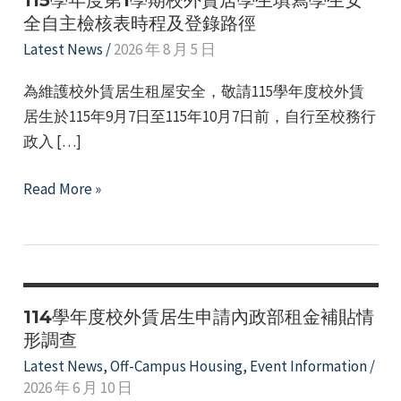
115學年度第1學期校外賃居學生填寫學生安
全自主檢核表時程及登錄路徑
Latest News
/
2026 年 8 月 5 日
為維護校外賃居生租屋安全，敬請115學年度校外賃
居生於115年9月7日至115年10月7日前，自行至校務行
政入 […]
115
Read More »
e
學
年
度
e
第
1
114學年度校外賃居生申請內政部租金補貼情
e
學
形調查
期
Latest News
,
Off-Campus Housing
,
Event Information
/
e
2026 年 6 月 10 日
校