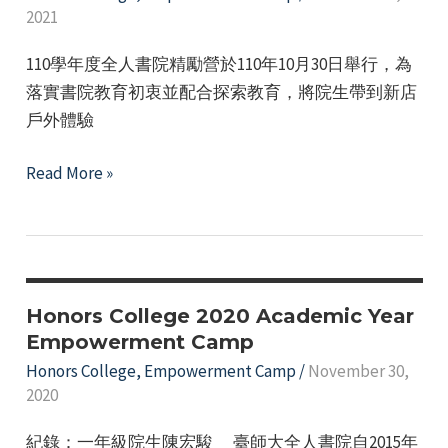
2021
College
110學年度全人書院精勵營於110年10月30日舉行，為
落實書院教育初衷並配合探索教育，將院生帶到新店
戶外體驗
Honors
Read More »
College
2021
Academic
Year
Empowerment
Honors College 2020 Academic Year
Camp
Empowerment Camp
Honors College
,
Empowerment Camp
/
November 30,
2020
紀錄：一年級院生陳宏駿 臺師大全人書院自2015年