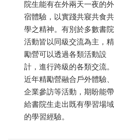
院生能有在外兩天一夜的外
宿體驗，以實踐共寢共食共
學之精神。有別於多數書院
活動皆以同級交流為主，精
勵營可以透過各類活動設
計，進行跨級的各類交流。
e
近年精勵營融合戶外體驗、
企業參訪等活動，期盼能帶
e
給書院生走出既有學習場域
的學習經驗。
e
e