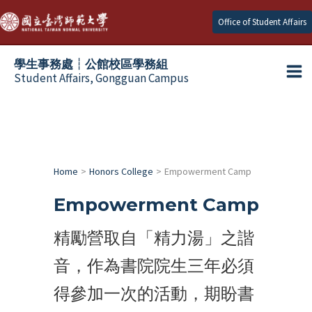
Skip
Office of Student Affairs
to
content
學生事務處┆公館校區學務組
Student Affairs, Gongguan Campus
Ma
e
Me
e
Home
Honors College
Empowerment Camp
e
Empowerment Camp
e
精勵營取自「精力湯」之諧
音，作為書院院生三年必須
e
得參加一次的活動，期盼書