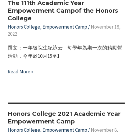
Unite
The 111th Academic Year
and
Empowerment Campof the Honors
College
Co-
create
Honors College
,
Empowerment Camp
/
November 18,
2022
the
Future
撰文：一年級院生紀詠云 每學年為期一次的精勵營
of
活動，今年於10月15至1
the
College
The
Read More »
111th
Academic
Year
Empowerment
Campof
Honors College 2021 Academic Year
the
Empowerment Camp
Honors
Honors College
,
Empowerment Camp
/
November 8,