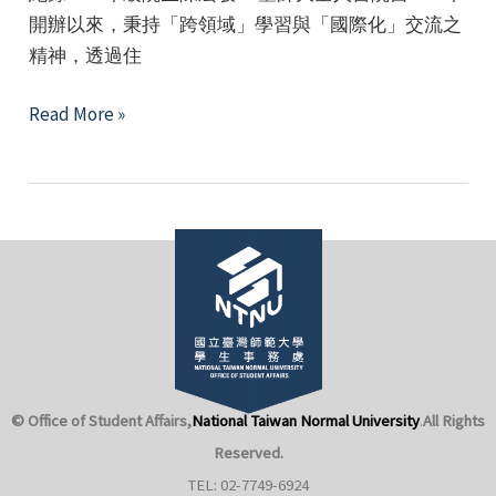
開辦以來，秉持「跨領域」學習與「國際化」交流之
精神，透過住
Honors
Read More »
College
2020
Academic
Year
Empowerment
Camp
© Office of Student Affairs,
National Taiwan Normal University
.
All Rights
Reserved.
TEL: 02-7749-6924