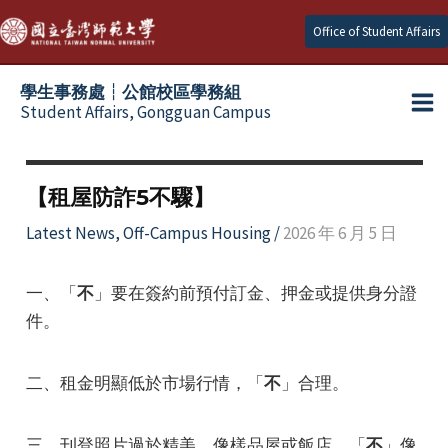
Skip
Office of Student Affairs
to
content
學生事務處┆公館校區學務組
Student Affairs, Gongguan Campus
Ma
e
Me
【租屋防詐5不驟】
e
Latest News
,
Off-Campus Housing
/
2026 年 6 月 5 日
e
一、「
不
」要在簽約前預付訂金、押金或提供身分證
件。
e
二、租金明顯低於市場行情，「
不
」合理。
e
三、刊登照片過於精美，像樣品屋或飯店，「
不
」像