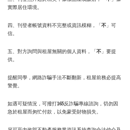
實際居住環境。
四、刊登者帳號資料不完整或資訊模糊，「
不
」可
信。
五、對方詢問與租屋無關的個人資料，「
不
」要提
供。
e
提醒同學，網路詐騙手法不斷翻新，租屋前務必提高
警覺。
e
如遇可疑情況，可撥打
165
反詐騙專線諮詢，切勿因
e
急於租屋而匆忙付款，以免蒙受財物損失。
e
另可至內政部不動產服務業資訊系統查詢合法仲介及