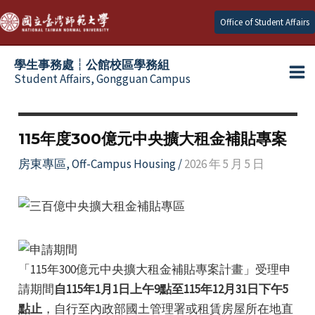
Skip
Office of Student Affairs
to
content
學生事務處┆公館校區學務組
Student Affairs, Gongguan Campus
Ma
e
Me
115年度300億元中央擴大租金補貼專案
e
房東專區
,
Off-Campus Housing
/
2026 年 5 月 5 日
e
e
「115年300億元中央擴大租金補貼專案計畫」受理申
e
請期間
自115年1月1日上午9點至115年12月31日下午5
點止
，自行至內政部國土管理署或租賃房屋所在地直