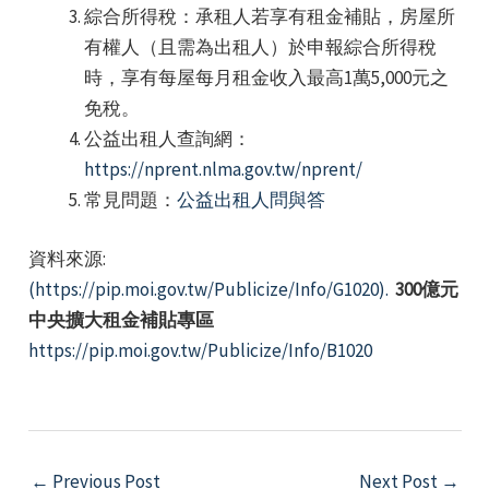
綜合所得稅：承租人若享有租金補貼，房屋所
有權人（且需為出租人）於申報綜合所得稅
時，享有每屋每月租金收入最高1萬5,000元之
免稅。
公益出租人查詢網：
https://nprent.nlma.gov.tw/nprent/
常見問題：
公益出租人問與答
資料來源:
(https://pip.moi.gov.tw/Publicize/Info/G1020).
300億元
中央擴大租金補貼專區
https://pip.moi.gov.tw/Publicize/Info/B1020
Post
←
Previous Post
Next Post
→