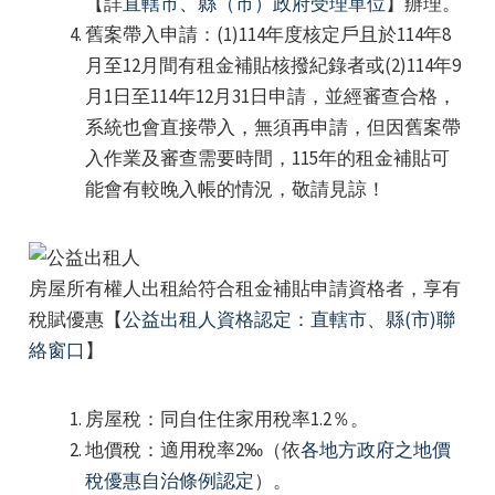
【詳
直轄市、縣（市）政府受理單位
】辦理。
e
舊案帶入申請：(1)114年度核定戶且於114年8
月至12月間有租金補貼核撥紀錄者或(2)114年9
月1日至114年12月31日申請，並經審查合格，
系統也會直接帶入，無須再申請，但因舊案帶
入作業及審查需要時間，115年的租金補貼可
能會有較晚入帳的情況，敬請見諒！
房屋所有權人出租給符合租金補貼申請資格者，享有
稅賦優惠【
公益出租人資格認定：直轄市、縣(市)聯
絡窗口
】
房屋稅：同自住住家用稅率1.2％。
地價稅：適用稅率2‰（依
各地方政府之地價
稅優惠自治條例認定
）。