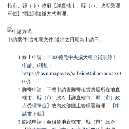
轄市、縣（市）政府【詳
直轄市、縣（市）政府受理
單位
】採隨到隨辦方式辦理。
申請案件(含相關文件)送出之日期為申請日。
線上申請：
「300億元中央擴大租金補貼線上
e
申請」(網址：
https://has.nlma.gov.tw/subsidyOnline/house30
0e/)
郵寄申請：下載申請書郵寄租賃房屋所在地直
e
轄市、縣（市）政府【詳
直轄市、縣（市）政
府受理單位
】或內政部國土管理署辦理。
【申
e
請書下載】
e
臨櫃申請：至租賃地直轄市、縣（市）政府