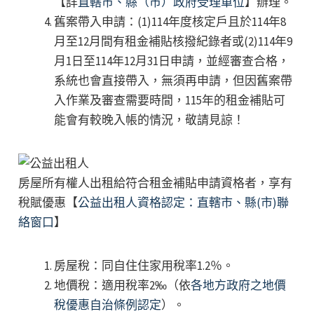
【詳
直轄市、縣（市）政府受理單位
】辦理。
舊案帶入申請：(1)114年度核定戶且於114年8
月至12月間有租金補貼核撥紀錄者或(2)114年9
月1日至114年12月31日申請，並經審查合格，
系統也會直接帶入，無須再申請，但因舊案帶
入作業及審查需要時間，115年的租金補貼可
能會有較晚入帳的情況，敬請見諒！
房屋所有權人出租給符合租金補貼申請資格者，享有
稅賦優惠【
公益出租人資格認定：直轄市、縣(市)聯
絡窗口
】
房屋稅：同自住住家用稅率1.2％。
地價稅：適用稅率2‰（依
各地方政府之地價
稅優惠自治條例認定
）。