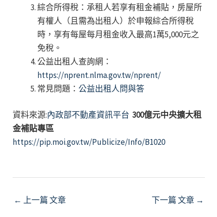
綜合所得稅：承租人若享有租金補貼，房屋所
有權人（且需為出租人）於申報綜合所得稅
時，享有每屋每月租金收入最高1萬5,000元之
免稅。
公益出租人查詢網：
https://nprent.nlma.gov.tw/nprent/
常見問題：
公益出租人問與答
資料來源:
內政部不動產資訊平台
300億元中央擴大租
金補貼專區
https://pip.moi.gov.tw/Publicize/Info/B1020
Post
←
上一篇 文章
下一篇 文章
→
navigation