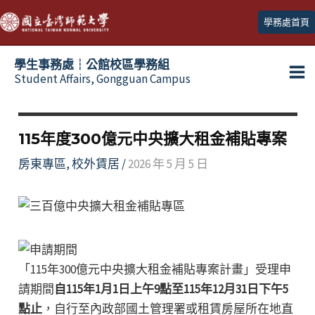
跳
學務處首頁
至
主
學生事務處┆公館校區學務組
要
Student Affairs, Gongguan Campus
Ma
內
容
Me
115年度300億元中央擴大租金補貼專案
房東專區
,
校外賃居
/
2026 年 5 月 5 日
「115年300億元中央擴大租金補貼專案計畫」受理申
請期間
自115年1月1日上午9點至115年12月31日下午5
點止
，自行至內政部國土管理署或租賃房屋所在地直