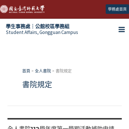
跳
學務處首頁
至
主
學生事務處┆公館校區學務組
要
Student Affairs, Gongguan Campus
Ma
內
容
Me
首頁
全人書院
書院規定
書院規定