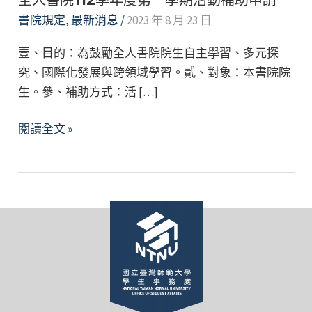
全人書院112學年度第一學期活動補助申請
書院規定
,
最新消息
/
2023 年 8 月 23 日
壹、目的：為鼓勵全人書院院生自主學習、多元探
究、國際化發展與跨領域學習。貳、對象：本書院院
生。參、補助方式：活 […]
全
閱讀全文 »
人
書
院
112
學
年
度
第
一