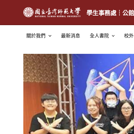
跳
至
學生事務處┆公
主
要
關於我們
最新消息
全人書院
校外
內
容