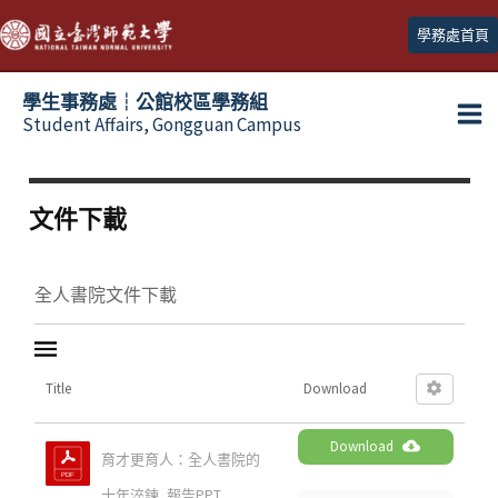
跳
學務處首頁
至
主
學生事務處┆公館校區學務組
要
Student Affairs, Gongguan Campus
Ma
內
容
Me
文件下載
全人書院文件下載
Title
Download
Download
育才更育人：全人書院的
十年淬鍊_報告PPT