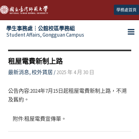
跳
學務處首頁
至
主
學生事務處┆公館校區學務組
要
Student Affairs, Gongguan Campus
Ma
內
容
Me
租屋電費新制上路
最新消息
,
校外賃居
/
2025 年 4 月 30 日
公告內容:2024年7月15日起租屋電費新制上路，不溯
及舊約。
附件:租屋電費宣傳單。