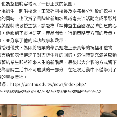
，也為整個晚宴增添了一份正式的氛圍。
全場師生一起唱校歌，宋曜廷副校長及學務長分別致詞祝福，
食的同時，也欣賞了書院於新加坡與越南交流活動之成果影片
蔡英傑特聘教授主講，講題為「精神益生茵國際品牌創建的心
難。他談到了市場研究、產品開發、行銷策略等方面的考量，
力，並分享了他的成功故事和啟示。
業授贈儀式，為即將結業的學長姐送上最真摯的祝福和禮物。
的言語和表情傳達了對書院生涯的回憶。這個時刻充滿著感動
徵著結業生即將迎來人生的新階段。最後以大合影的方式留下
成為書院生活中不可磨滅的一部分。在這次活動中不僅學到了
展的重要歷程。
//pr.ntnu.edu.tw/news/index.php?
ds=%E5%85%A8%E4%BA%BA%E6%9B%B8%E9%99%A2