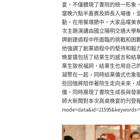
宴，不僅體現了書院的統一形象
當晚六點半嘉賓及師長入場後，
動。在用餐環節中，大家品嚐美
次主題演講由國立陽明交通大學
牌創建過程中所面臨的挑戰和困
他強調了創業過程中的堅持和毅
晚宴還包括了結業生的感言和結
業生致祝福詞，結業生也用自己
凝聚在一起，同時結業儀式也象
些回憶將陪伴著院生走向未來，
儀，同時展現了書院生成長與發
師大新聞對本次高桌晚宴的刋登報導：https:
mode=data&id=21595&keywor