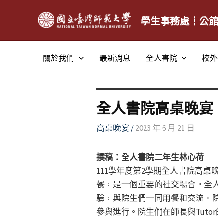
跳
至
學生事務處┆公
主
要
關於我們
最新消息
全人書院
校外
內
容
全人書院高桌晚宴
高桌晚宴
/
2023 年 6 月 21 日
撰稿：全人書院二年生林心荷
111學年度第2學期全人書院高
餐，是一個重要的社交場合。全
驗，與院生們一同用餐和交流。
參與進行。院生們在師長與Tuto