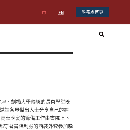
學務處首頁
中
EN
搜
尋
國牛津、劍橋大學傳統的長桌學堂晚
邀請各界傑出人士分享自己的經
 高桌晚宴的籌備工作由書院上下
院生都穿著書院制服的西裝外套參加晚