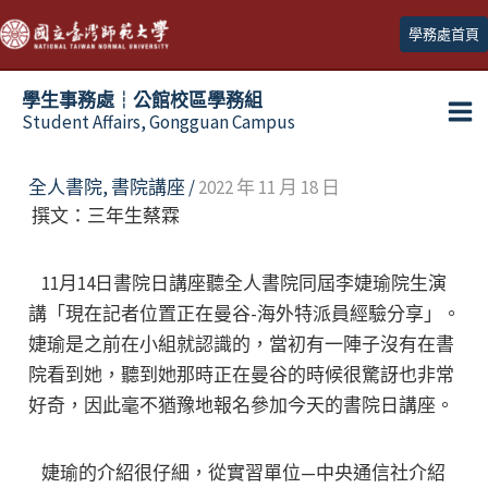
跳
學務處首頁
至
主
學生事務處┆公館校區學務組
要
Student Affairs, Gongguan Campus
Ma
內
容
Me
全人書院
,
書院講座
/
2022 年 11 月 18 日
撰文：三年生蔡霖
11月14日書院日講座聽全人書院同屆李婕瑜院生演
講「現在記者位置正在曼谷-海外特派員經驗分享」。
婕瑜是之前在小組就認識的，當初有一陣子沒有在書
院看到她，聽到她那時正在曼谷的時候很驚訝也非常
好奇，因此毫不猶豫地報名參加今天的書院日講座。
婕瑜的介紹很仔細，從實習單位—中央通信社介紹