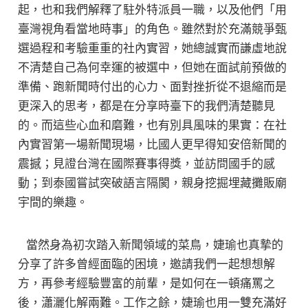
起，也和我們解釋了駐外特派員一職，以及他們「用
臺灣視角看當地時事」的角色。雖然對於充滿競爭甄
選過程和考驗重重的社內實習，她總誠實而謙虛地說
不清楚自己為何幸運的被選中，但她在面試前預做的
準備、跑新聞時付出的心力、面對挫折從不退縮而是
更深入的思考，都是在分享時臺下的我們清楚聽見
的。而這些心血和磨難，也有別具風味的果實：在社
內實習第一場新聞現場，比國人更早得知安倍新聞的
震撼；見證台灣在國際賽事得獎，並訪問國手的感
動；到泰國嘗試突破語言隔閡，親身挖掘埋藏攤販廟
宇間的樂趣。
當然身為初次踏入新聞領域的菜鳥，婕瑜也真摯的
分享了許多曾經面臨的困境，邀請我們一起想想解
方，再參考經驗豐富的前輩，是如何在一頓痛罵之
後，瀟灑化解兩難。工作之餘，婕瑜也用一雙充滿好