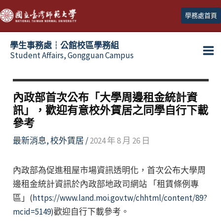
跳
學務處首頁
至
主
學生事務處┆公館校區學務組
要
Student Affairs, Gongguan Campus
Ma
內
容
Me
內政部首次公布「大學周邊租金統計資
訊」，歡迎有意校外賃居之同學自行下載
參考
最新消息
,
校外賃居
/
2024 年 8 月 26 日
內政部為促進租屋市場資訊透明化，首次公布大學周
邊租金統計資訊於內政部地政司網站 「租賃條例專
區」(
https://www.land.moi.gov.tw/chhtml/content/89?
mcid=5149
)歡迎自行下載參考。