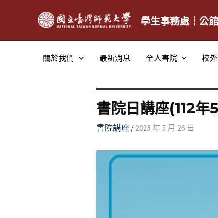
跳
至
學生事務處┆公
主
要
關於我們
最新消息
全人書院
校外
內
容
書院日講座(112年
書院講座
/
2023 年 5 月 26 日