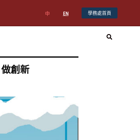
學務處首頁
中
EN
搜
尋
 做創新