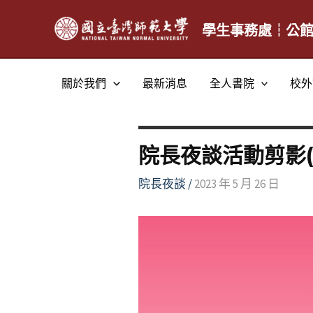
跳
至
學生事務處┆公
主
要
關於我們
最新消息
全人書院
校外
內
容
院長夜談活動剪影(
院長夜談
/
2023 年 5 月 26 日