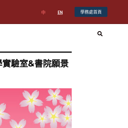
學務處首頁
中
EN
搜
尋
醫學實驗室&書院願景