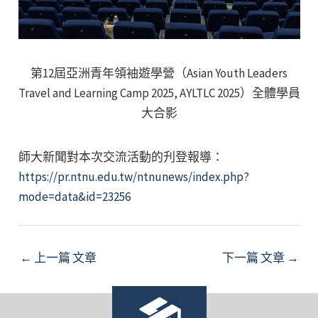
第12屆亞洲青年領袖遊學營（Asian Youth Leaders
Travel and Learning Camp 2025, AYLTLC 2025）全體學員
大合影
師大新聞對本次交流活動的刋登報導：
https://pr.ntnu.edu.tw/ntnunews/index.php?
mode=data&id=23256
Post
←
上一篇 文章
下一篇 文章
→
navigation