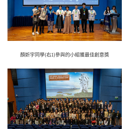
顏妡宇同學(右1)參與的小組獲最佳創意獎