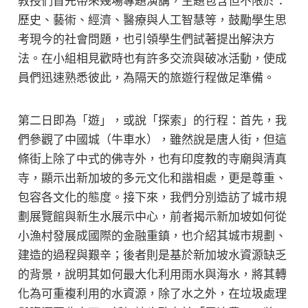
教授們首先帶來幾場專題演講，主題包含但不限於：
歷史、藝術、經濟、醫療與人工智慧等，鼓勵學生思
考現今的社會問題，也引領學生們試著提出解決方
法。在小組相見歡時也有許多交流與破冰活動，使成
員們迅速熟悉彼此，為隔天的旅遊行程做足準備。
第二日即為「遊」，或說「探索」的行程：首先，我
們參觀了中國城（牛車水），雖然說是唐人街，但這
條街上除了中式的佛寺外，也有印度教的寺廟與清真
寺，顯示出新加坡的多元文化和諧相處，更是尊重、
包容各文化的態度。接下來，我們分別造訪了城市規
劃展覽館與新生水展示中心，前者揭示新加坡如何從
小漁村發展成國際的金融重鎮，也介紹其城市規劃、
建造的過程與艱辛；後者則是基於新加坡水資源缺乏
的背景，說明其如何最大化利用雨水與海水，將其轉
化為可重複利用的水資源，除了水之外，在垃圾處理