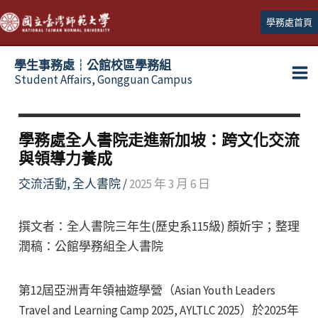
跳
學務處首頁
至
主
學生事務處┆公館校區學務組
要
Student Affairs, Gongguan Campus
Ma
內
容
Me
學務處全人書院走進新加坡：跨文化交流
與領導力養成
交流活動
,
全人書院
/
2025 年 3 月 6 日
撰文者：全人書院三年生(歷史系115級) 顏妡宇；整理
潤稿：公館學務組全人書院
第12屆亞洲青年領袖遊學營（Asian Youth Leaders
Travel and Learning Camp 2025, AYLTLC 2025）於2025年