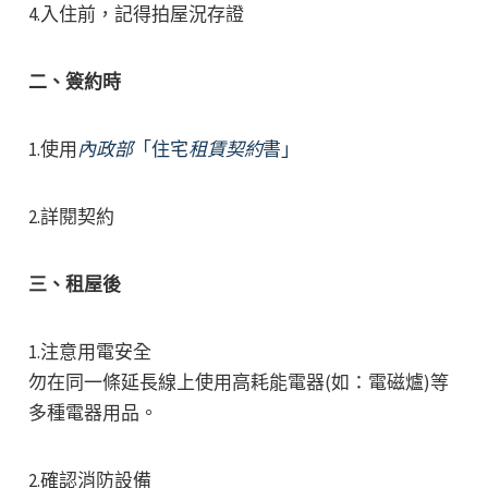
4.入住前，記得拍屋況存證
二、簽約時
1.使用
內政部
「住宅
租賃契約
書」
2.詳閱契約
三、租屋後
1.注意用電安全
勿在同一條延長線上使用高耗能電器(如：電磁爐)等
多種電器用品。
2.確認消防設備